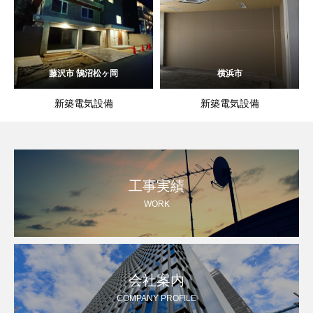
藤沢市 鵠沼松ヶ岡
横浜市
新築電気設備
新築電気設備
工事実績
WORK
会社案内
COMPANY PROFILE